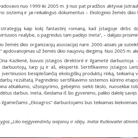
vadovavo nuo 1999 iki 2005 m. Ji nuo pat pradžios aktyviai įsitrau
imo sistemą ir jai reikalingus dokumentus – Ekologinio žemės ūkio 
strategiją kaip kokį fantastinį romaną, kad įstaigoje dirbs 
virtusios realybe, o pagrindus tam padėjo Ineta“, – dalijasi prisimin
 žemės ūkio organizacijų asociacija) nare. 2000-aisiais jai sutei
i“ apdovanojimas už žemės ūkio naujovių diegimą. Nuo 2005 m. akre
a Kazlienė, buvusi įstaigos direktorė ir ilgametė darbuotoja. 
 darbuotojų, tarp jų ir aš, ekspertė. Sertifikavimo įstaigos Li
įvertinusios besiplečiančią ekologiškų produktų rinką, teikiamą va
 darbų rezultatą. Pagrindinio sertifikavimo sistemos kūrimo etap
pina atkaklumo, užsispyrimo, gebėjimo siekti tikslo, nuosekliai to
adėtus darbus. Ineta, išeidama iš šio gyvenimo, paliko dalelę savę
 ilgamečiams „Ekoagros“ darbuotojams bus teikiamas kiekvienais
os „Liko neįgyvendintų svajonių ir idėjų. Inetai Rutkovaitei atminti