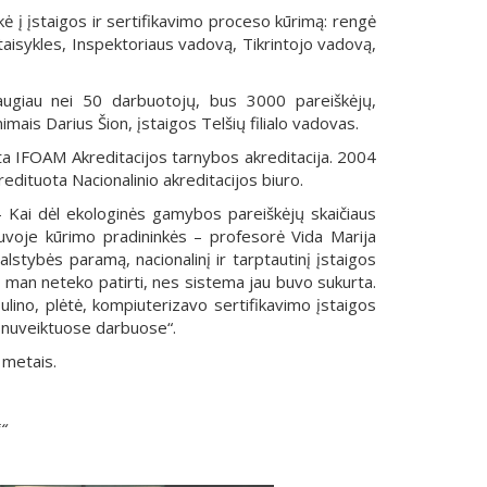
kė į įstaigos ir sertifikavimo proceso kūrimą: rengė
taisykles, Inspektoriaus vadovą, Tikrintojo vadovą,
daugiau nei 50 darbuotojų, bus 3000 pareiškėjų,
imais Darius Šion, įstaigos Telšių filialo vadovas.
kta IFOAM Akreditacijos tarnybos akreditacija. 2004
dituota Nacionalinio akreditacijos biuro.
– Kai dėl ekologinės gamybos pareiškėjų skaičiaus
etuvoje kūrimo pradininkės – profesorė Vida Marija
lstybės paramą, nacionalinį ir tarptautinį įstaigos
o man neteko patirti, nes sistema jau buvo sukurta.
bulino, plėtė, kompiuterizavo sertifikavimo įstaigos
s nuveiktuose darbuose“.
 metais.
“