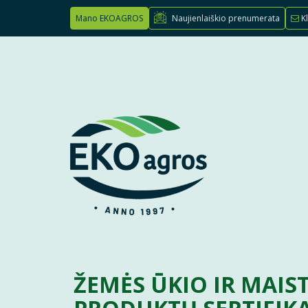
Mano EKOAGROS
Naujienlaiškio prenumerata
Kl
ŽEMĖS ŪKIO IR MAIS