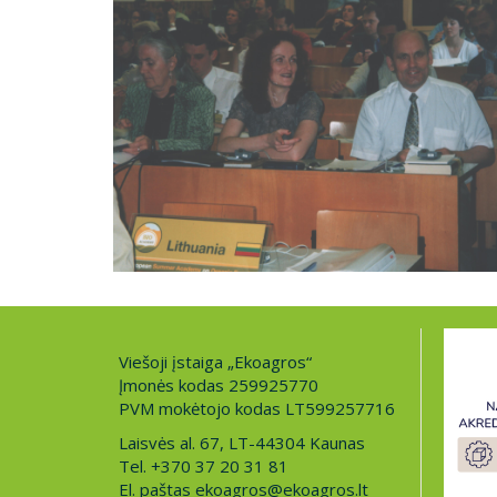
Viešoji įstaiga „Ekoagros“
Įmonės kodas 259925770
PVM mokėtojo kodas LT599257716
Laisvės al. 67, LT-44304 Kaunas
Tel. +370 37 20 31 81
El. paštas ekoagros@ekoagros.lt