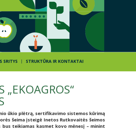
S SRITYS
STRUKTŪRA IR KONTAKTAI
S „EKOAGROS“
S
nio ūkio plėtrą, sertifikavimo sistemos kūrimą
orės šeima įsteigė Inetos Rutkovaitės šeimos
s bus teikiamas kasmet kovo mėnesį – minint