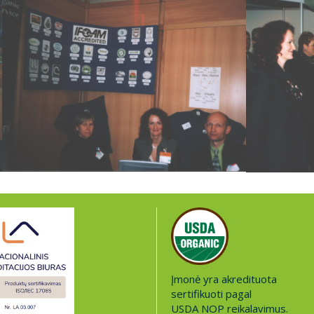
Įmonė yra akredituota
sertifikuoti pagal
USDA NOP reikalavimus.