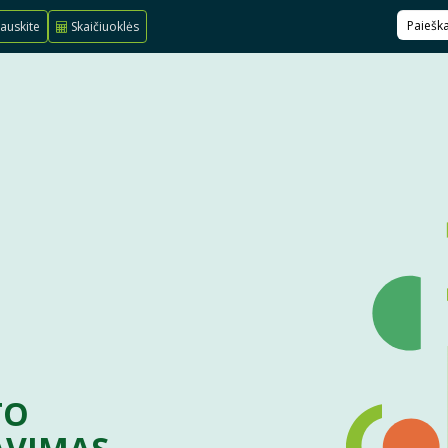
auskite
Skaičiuoklės
TO