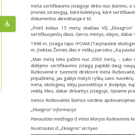
Ineta sertifikavimo įstaigoje dirbo nuo įkūrimo, o 
įmonės strategiją, būrė kolektyvą, kūrė sertifikav
dokumentus akreditacijai ir kt.
„Prieš kokius 15 metų skaičiau VšĮ „Ekoagros“ 
sertifikuojančių ūkius. Geros mintys, idėjos, dabar 
1998 m. įstaiga tapo IFOAM (Tarptautinė ekologinio
m. įteiktas Žemės ūkio ir miškų parodos „Ką pasės
„Man Inetą teko pažinti nuo 2003 metų, – sako On
didėjimo sertifikavimo įstaigą papildė daug naujų
Rutkovienė ir tuometė direktorė Ineta Rutkovaitė, 
pripažinimą, jau galėjo matyti ryškų savo nuveiktų
Ineta, ekologinių idėjų puoselėtoja ir įkvėpėja, ku
veiklą. Mes, dabar dirbantys įstaigoje, tęsiame pr
Inetos Rutkovaitės šeimos vardinis apdovanojimas
„Ekoagros“ informacija
Panaudota medžiaga iš Vidos Marijos Rutkovienės knyg
Nuotraukos iš „Ekoagros“ archyvo