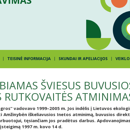
AVIMAS
TEISINĖ INFORMACIJA
SKUNDAI IR APELIACIJOS
VEIKLO
BIAMAS ŠVIESUS BUVUSIO
S RUTKOVAITĖS ATMINIMA
oagros“ vadovavo 1999–2005 m. Jos indėlis į Lietuvos ekologi
 Amžinybėn iškeliavusios Inetos atminimą, buvusios direkt
arbuotojui, tęsiančiam jos pradėtus darbus. Apdovanojima
įsteigimą 1997 m. kovo 14 d.