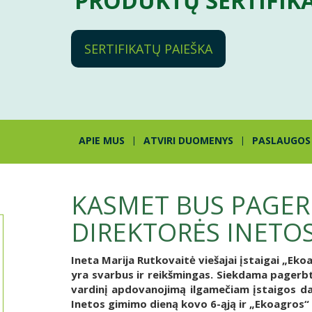
PRODUKTŲ SERTIFIK
SERTIFIKATŲ PAIEŠKA
APIE MUS
ATVIRI DUOMENYS
PASLAUGOS
KASMET BUS PAGER
DIREKTORĖS INETO
Ineta Marija Rutkovaitė viešajai įstaigai „Ek
yra svarbus ir reikšmingas.
Siekdama pagerbti
vardinį apdovanojimą ilgamečiam įstaigos d
Inetos gimimo dieną kovo 6-ąją ir „Ekoagros“ 