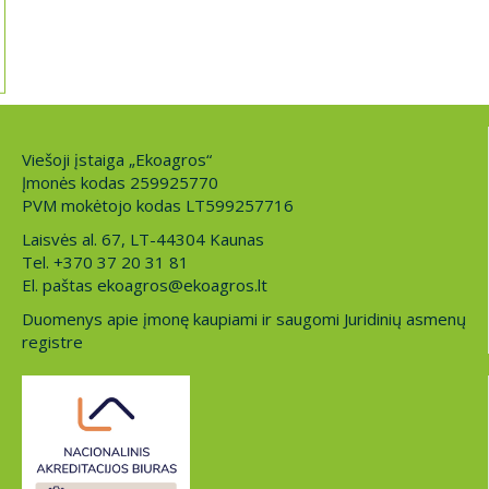
Viešoji įstaiga „Ekoagros“
Įmonės kodas 259925770
PVM mokėtojo kodas LT599257716
Laisvės al. 67, LT-44304 Kaunas
Tel. +370 37 20 31 81
El. paštas ekoagros@ekoagros.lt
Duomenys apie įmonę kaupiami ir saugomi Juridinių asmenų
registre