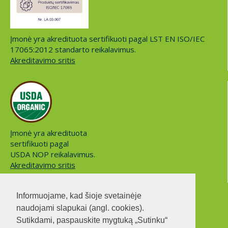
Įmonė yra akredituota sertifikuoti pagal LST EN ISO/IEC
17065:2012 standarto reikalavimus.
Akreditavimo sritis
Įmonė yra akredituota
sertifikuoti pagal
USDA NOP reikalavimus.
Akreditavimo sritis
Informuojame, kad šioje svetainėje
naudojami slapukai (angl. cookies).
Sutikdami, paspauskite mygtuką „Sutinku“