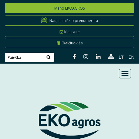
Mano EKOAGROS
Naujienlaiškio prenumerata
Klauskite
Skaičiuoklės
LT
EN