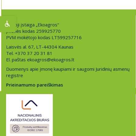
Viešoji įstaiga „Ekoagros“
Įmonės kodas 259925770
PVM mokėtojo kodas LT599257716
Laisvės al. 67, LT-44304 Kaunas
Tel. +370 37 20 31 81
El. paštas ekoagros@ekoagros.lt
Duomenys apie įmonę kaupiami ir saugomi Juridinių asmenų
registre
Prieinamumo pareiškimas