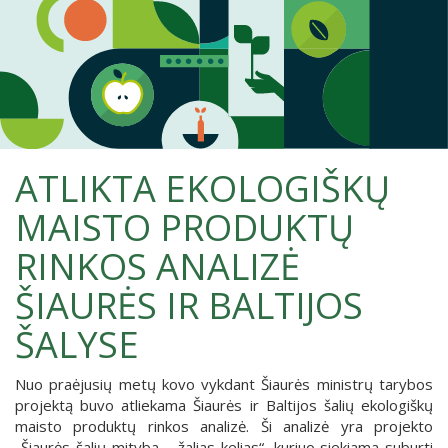
ATLIKTA EKOLOGIŠKŲ
MAISTO PRODUKTŲ
RINKOS ANALIZĖ
ŠIAURĖS IR BALTIJOS
ŠALYSE
Nuo praėjusių metų kovo vykdant Šiaurės ministrų tarybos
projektą buvo atliekama Šiaurės ir Baltijos šalių ekologiškų
maisto produktų rinkos analizė.
Ši analizė
yra projekto
„Šiaurės šalių mityba – žalias kelias“, kuriuo siekiama suburti