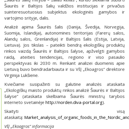
Šiaurės ir Baltijos šalių valdžios institucijas ir privačius
suinteresuotuosius subjektus ekologinės gamybos ir
vartojimo srityje, dalis.
Analizė apima Šiaurės šalis (Danija, Švedija, Norvegija,
Suomija, Islandija), autonomines teritorijas (Farerų salos,
Alandų salos, Grenlandija) ir Baltijos šalis (Estija, Latvija,
Lietuva). Jos tikslas – pateikti bendrą ekologiškų produktų
rinkos vaizdą Šiaurės ir Baltijos šalyse, apžvelgti gamybos
raidą, ateities tendencijas, regiono ir viso pasaulio
perspektyvas iki 2030 m. Renkant analizei duomenis apie
Lietuvą buvo bendradarbiauta ir su VšĮ „Ekoagros“ direktore
Virginija Lukšiene.
Kviečiame susipažinti su galutine analizės ataskaita
„Ekologiškų maisto produktų rinkos analizė Šiaurės ir Baltijos
šalyse“ (ataskaita skelbiama Šiaurės ministrų tarybos
interneto svetainėje
http://norden.diva-portal.org
).
Skaityti visą
ataskaitą:
Market_analysis_of_organic_foods_in_the_Nordic_and
VšĮ „Ekoagros“ informacija