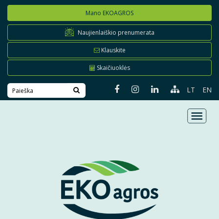
Mano EKOAGROS
Naujienlaiškio prenumerata
Klauskite
Skaičiuoklės
LT
EN