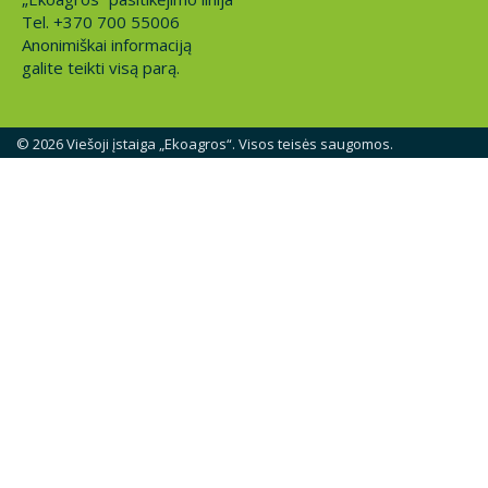
Tel. +370 700 55006
Anonimiškai informaciją
galite teikti visą parą.
© 2026 Viešoji įstaiga „Ekoagros“. Visos teisės saugomos.