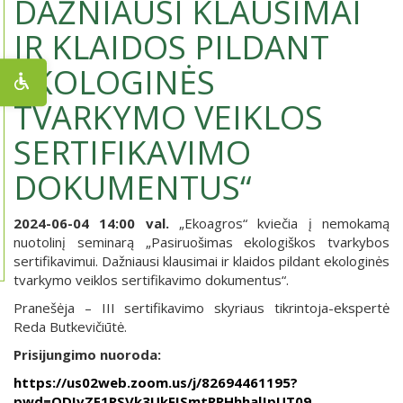
DAŽNIAUSI KLAUSIMAI
IR KLAIDOS PILDANT
EKOLOGINĖS
TVARKYMO VEIKLOS
SERTIFIKAVIMO
DOKUMENTUS“
2024-06-04 14:00 val.
„Ekoagros“ kviečia į nemokamą
nuotolinį seminarą „Pasiruošimas ekologiškos tvarkybos
sertifikavimui. Dažniausi klausimai ir klaidos pildant ekologinės
tvarkymo veiklos sertifikavimo dokumentus“.
Pranešėja – III sertifikavimo skyriaus tikrintoja-ekspertė
Reda Butkevičiūtė.
Prisijungimo nuoroda:
https://us02web.zoom.us/j/82694461195?
pwd=ODIvZE1RSVk3UkFISmtRRHhhalJpUT09