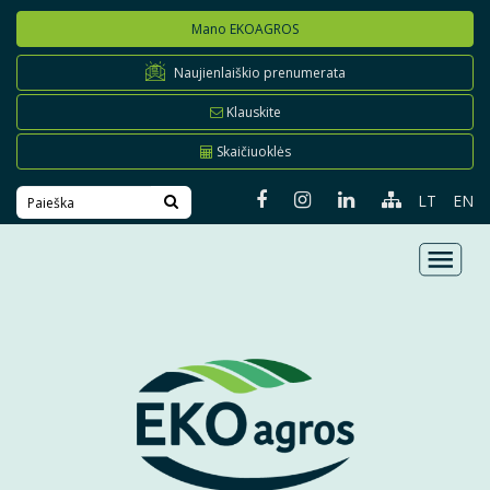
Mano EKOAGROS
Naujienlaiškio prenumerata
Klauskite
Skaičiuoklės
LT
EN