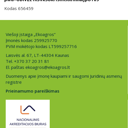
Kodas 656459
Viešoji įstaiga „Ekoagros“
Įmonės kodas 259925770
PVM mokėtojo kodas LT599257716
Laisvės al. 67, LT-44304 Kaunas
Tel. +370 37 20 31 81
El. paštas ekoagros@ekoagros.lt
Duomenys apie įmonę kaupiami ir saugomi Juridinių asmenų
registre
Prieinamumo pareiškimas