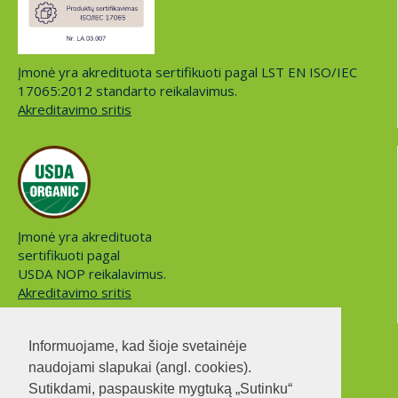
Įmonė yra akredituota sertifikuoti pagal LST EN ISO/IEC
17065:2012 standarto reikalavimus.
Akreditavimo sritis
Įmonė yra akredituota
sertifikuoti pagal
USDA NOP reikalavimus.
Akreditavimo sritis
Informuojame, kad šioje svetainėje
naudojami slapukai (angl. cookies).
Sutikdami, paspauskite mygtuką „Sutinku“