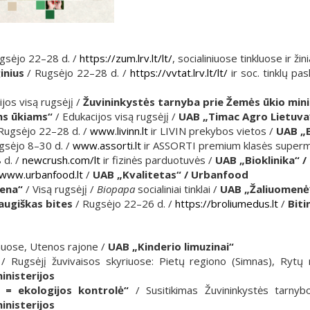
gsėjo 22–28 d. /
https://zum.lrv.lt/lt/
, socialiniuose tinkluose ir ži
inius
/ Rugsėjo 22–28 d. /
https://vvtat.lrv.lt/lt/
ir soc. tinklų pa
jos visą rugsėjį /
Žuvininkystės tarnyba prie Žemės ūkio mini
ms ūkiams“
/ Edukacijos visą rugsėjį /
UAB „Timac Agro Lietuva
Rugsėjo 22–28 d. /
www.livinn.lt
ir LIVIN prekybos vietos /
UAB „B
gsėjo 8–30 d. /
www.assorti.lt
ir ASSORTI premium klasės super
 d. /
newcrush.com/lt
ir fizinės parduotuvės /
UAB „Bioklinika“
www.urbanfood.lt
/
UAB „Kvalitetas“ / Urbanfood
iena“
/ Visą rugsėjį /
Biopapa
socialiniai tinklai /
UAB „Žaliuomenė
raugiškas bites
/ Rugsėjo 22–26 d. /
https://broliumedus.lt
/
Biti
ūnuose, Utenos rajone /
UAB „Kinderio limuzinai“
/ Rugsėjį žuvivaisos skyriuose: Pietų regiono (Simnas), Rytų 
inisterijos
ė = ekologijos kontrolė“
/ Susitikimas Žuvininkystės tarnyb
inisterijos