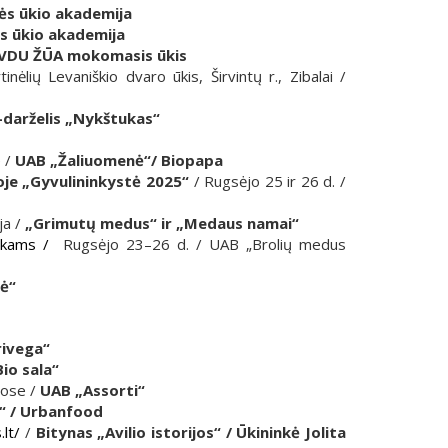
s ūkio akademija
 ūkio akademija
VDU ŽŪA mokomasis ūkis
lių Levaniškio dvaro ūkis, Širvintų r., Zibalai /
-darželis „Nykštukas“
e /
UAB „Žaliuomen
ė“
/ Biopapa
oje „Gyvulininkystė 2025“
/ Rugsėjo 25 ir 26 d. /
ja /
„Grimutų medus“ ir „Medaus namai“
ikams /
Rugsėjo 23–26 d. / UAB „Brolių medus
lė“
ivega“
io sala“
uose /
UAB „Assorti“
“ / Urbanfood
.lt/
/
Bitynas „Avilio istorijos“ / Ūkininkė Jolita