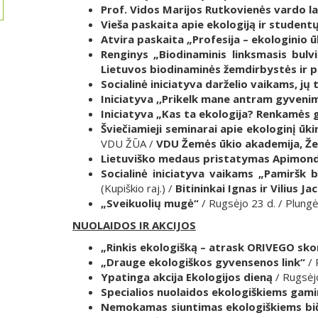
Prof. Vidos Marijos Rutkovienės vardo l
Vieša paskaita apie ekologiją ir studen
Atvira paskaita „Profesija – ekologinio 
Renginys „Biodinaminis linksmasis bul
Lietuvos biodinaminės žemdirbystės ir 
Socialinė iniciatyva darželio vaikams, j
Iniciatyva ,,Prikelk mane antram gyveni
Iniciatyva „Kas ta ekologija? Renkamės 
Šviečiamieji seminarai apie ekologinį ū
VDU ŽŪA /
VDU Žemės ūkio akademija, Žem
Lietuviško medaus pristatymas Apimon
Socialinė iniciatyva vaikams „Pamiršk 
(Kupiškio raj.) /
Bitininkai Ignas ir Vilius Ja
„Sveikuolių mugė“
/ Rugsėjo 23 d. / Plungė
NUOLAIDOS IR AKCIJOS
„Rinkis ekologišką – atrask ORIVEGO sko
„Drauge ekologiškos gyvensenos link“
/ 
Ypatinga akcija Ekologijos dieną
/ Rugsėj
Specialios nuolaidos ekologiškiems gam
Nemokamas siuntimas ekologiškiems bi