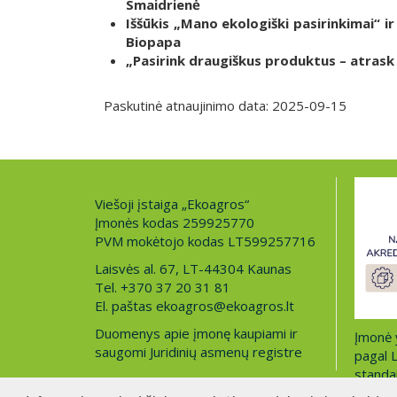
Smaidrienė
Iššūkis „Mano ekologiški pasirinkimai“ ir
Biopapa
„Pasirink draugiškus produktus – atrask 
Paskutinė atnaujinimo data: 2025-09-15
Viešoji įstaiga „Ekoagros“
Įmonės kodas 259925770
PVM mokėtojo kodas LT599257716
Laisvės al. 67, LT-44304 Kaunas
Tel. +370 37 20 31 81
El. paštas ekoagros@ekoagros.lt
Duomenys apie įmonę kaupiami ir
Įmonė y
saugomi Juridinių asmenų registre
pagal 
standar
Akredit