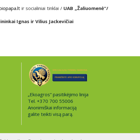
iopapa.lt
ir socialiniai tinklai /
UAB „Žaliuomen
ė“
/
ininkai Ignas ir Vilius Jackevičiai
„Ekoagros“ pasitikėjimo linija
Tel. +370 700 55006
Anonimiškai informaciją
galite teikti visą parą.