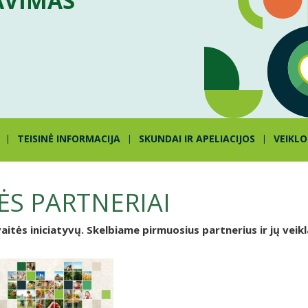
AVIMAS
TEISINĖ INFORMACIJA
SKUNDAI IR APELIACIJOS
VEIKLO
ĖS PARTNERIAI
aitės iniciatyvų. Skelbiame pirmuosius partnerius ir jų veikl