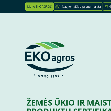
Mano EKOAGROS
Naujienlaiškio prenumerata
Kl
ŽEMĖS ŪKIO IR MAIS