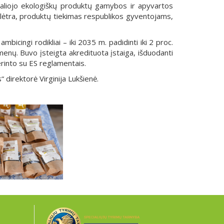
igaliojo ekologiškų produktų gamybos ir apyvartos
plėtra, produktų tiekimas respublikos gyventojams,
icingi rodikliai – iki 2035 m. padidinti iki 2 proc.
menų. Buvo įsteigta akredituota įstaiga, išduodanti
erinto su ES reglamentais.
 direktorė Virginija Lukšienė.