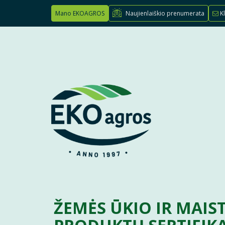
Mano EKOAGROS
Naujienlaiškio prenumerata
Kl
ŽEMĖS ŪKIO IR MAIS