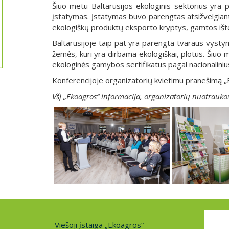
Šiuo metu Baltarusijos ekologinis sektorius yra 
įstatymas. Įstatymas buvo parengtas atsižvelgiant
ekologiškų produktų eksporto kryptys, gamtos ištek
Baltarusijoje taip pat yra parengta tvaraus vystymo
žemės, kuri yra dirbama ekologiškai, plotus. Šiuo 
ekologinės gamybos sertifikatus pagal nacionalinius
Konferencijoje organizatorių kvietimu pranešimą „E
VšĮ „Ekoagros“ informacija, o
rganizatorių nuotrauko
Viešoji įstaiga „Ekoagros“