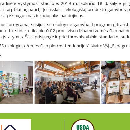
pradinėje vystymosi stadijoje. 2019 m. lapkričio 18 d. šalyje įs
 į tarptautinę patirtį. Jo tikslas – ekologiškų produktų gamybos 
lių išsaugojimas ir racionalus naudojimas.
si programa, susijusi su ekologine gamyba. Į programą įtraukti amb
metu tai sudaro tik apie 0,02 proc. visų dirbamų žemės ūkio naud
 įstatymus. Šalis prisijungė ir prie tarpvalstybinio standarto, sud
S ekologinio žemės ūkio plėtros tendencijos“ skaitė VšĮ „Ekoagros“
s