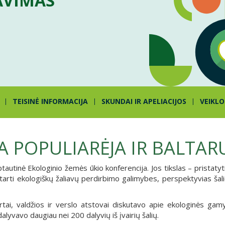
AVIMAS
TEISINĖ INFORMACIJA
SKUNDAI IR APELIACIJOS
VEIKLO
POPULIARĖJA IR BALTARU
tautinė Ekologinio žemės ūkio konferencija. Jos tikslas – pristatyt
tarti ekologiškų žaliavų perdirbimo galimybes, perspektyvias šal
ertai, valdžios ir verslo atstovai diskutavo apie ekologinės gam
yvavo daugiau nei 200 dalyvių iš įvairių šalių.