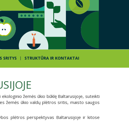
S SRITYS
STRUKTŪRA IR KONTAKTAI
SIJOJE
i ekologinio žemės ūkio būklę Baltarusijoje, suteikti
ies žemės ūkio valdų plėtros sritis, maisto saugos
ybos plėtros perspektyvas Baltarusijoje ir kitose