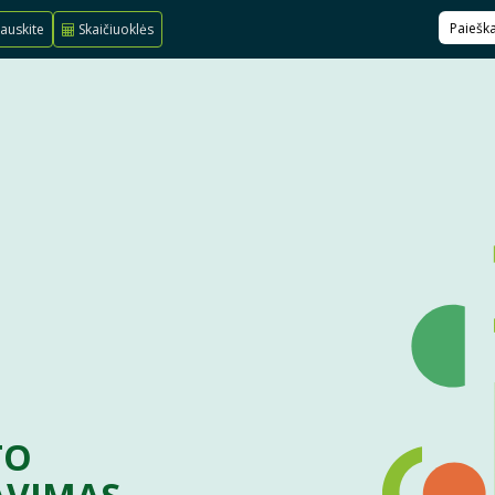
auskite
Skaičiuoklės
TO