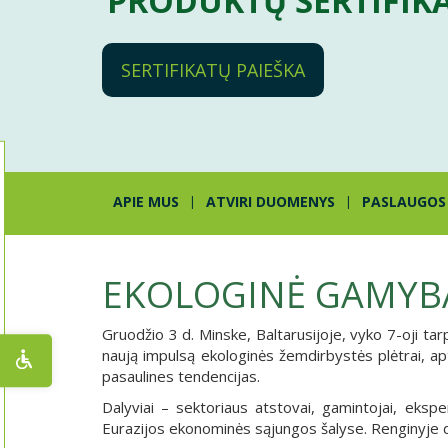
PRODUKTŲ SERTIFIK
SERTIFIKATŲ PAIEŠKA
APIE MUS
ATVIRI DUOMENYS
PASLAUGOS
EKOLOGINĖ GAMYBA 
Gruodžio 3 d. Minske, Baltarusijoje, vyko 7-oji tarp
naują impulsą ekologinės žemdirbystės plėtrai, ap
pasaulines tendencijas.
Dalyviai – sektoriaus atstovai, gamintojai, eksp
Eurazijos ekonominės sąjungos šalyse. Renginyje dal