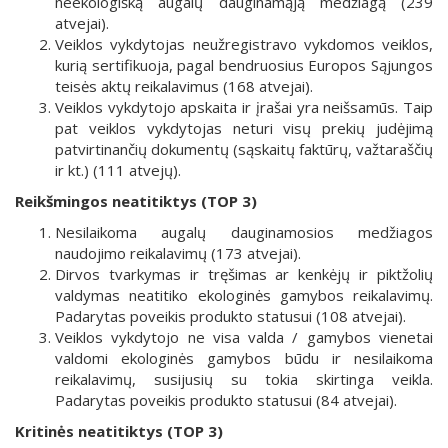
neekologišką augalų dauginamąją medžiagą (239
atvejai).
Veiklos vykdytojas neužregistravo vykdomos veiklos,
kurią sertifikuoja, pagal bendruosius Europos Sąjungos
teisės aktų reikalavimus (168 atvejai).
Veiklos vykdytojo apskaita ir įrašai yra neišsamūs. Taip
pat veiklos vykdytojas neturi visų prekių judėjimą
patvirtinančių dokumentų (sąskaitų faktūrų, važtaraščių
ir kt.) (111 atvejų).
Reikšmingos neatitiktys (TOP 3)
Nesilaikoma augalų dauginamosios medžiagos
naudojimo reikalavimų (173 atvejai).
Dirvos tvarkymas ir tręšimas ar kenkėjų ir piktžolių
valdymas neatitiko ekologinės gamybos reikalavimų.
Padarytas poveikis produkto statusui (108 atvejai).
Veiklos vykdytojo ne visa valda / gamybos vienetai
valdomi ekologinės gamybos būdu ir nesilaikoma
reikalavimų, susijusių su tokia skirtinga veikla.
Padarytas poveikis produkto statusui (84 atvejai).
Kritinės neatitiktys (TOP 3)