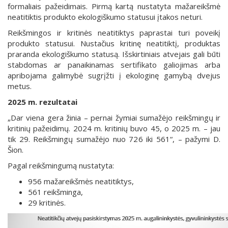
formaliais pažeidimais. Pirmą kartą nustatyta mažareikšmė
neatitiktis produkto ekologiškumo statusui įtakos neturi.
Reikšmingos ir kritinės neatitiktys paprastai turi poveikį
produkto statusui. Nustačius kritinę neatitiktį, produktas
praranda ekologiškumo statusą. Išskirtiniais atvejais gali būti
stabdomas ar panaikinamas sertifikato galiojimas arba
apribojama galimybė sugrįžti į ekologinę gamybą dvejus
metus.
2025 m. rezultatai
„Dar viena gera žinia – pernai žymiai sumažėjo reikšmingų ir
kritinių pažeidimų. 2024 m. kritinių buvo 45, o 2025 m. – jau
tik 29. Reikšmingų sumažėjo nuo 726 iki 561“, – pažymi D.
Šion.
Pagal reikšmingumą nustatyta:
956 mažareikšmės neatitiktys,
561 reikšminga,
29 kritinės.