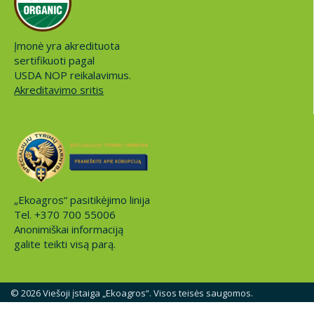
Įmonė yra akredituota
sertifikuoti pagal
USDA NOP reikalavimus.
Akreditavimo sritis
„Ekoagros“ pasitikėjimo linija
Tel. +370 700 55006
Anonimiškai informaciją
galite teikti visą parą.
© 2026 Viešoji įstaiga „Ekoagros“. Visos teisės saugomos.