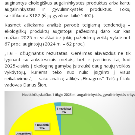
auginantys ekologiškus augalininkystės produktus arba kartu
augalininkystės ir gyvulininkystės produktus. Tokių
sertifikuota 3182 (iš jų gyvūnus laikė 1402).
Kasmet atliekama analizė parodė teigiamą tendenciją –
ekologiškų produktų augintojai pažeidimų daro kur kas
mažiau. 2025 m. visiškai be jokių pažeidimų veiklą vykdė net
67 proc. augintojų (2024 m. – 62 proc.).
„Tai – džiuginantis rezultatas. Gerėjimas akivaizdus ne tik
lyginant su ankstesniais metais, bet ir įvertinus tai, kad
2025-aisiais į ekologinę gamybą įsitraukė daug naujų veiklos
vykdytojų, kuriems teko nuo nulio įsigilinti į visus
reikalavimus“, – sako analizę atlikęs „Ekoagros“ Telšių filialo
vadovas Darius Šion.