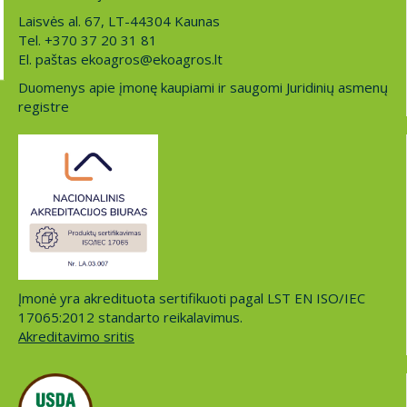
Laisvės al. 67, LT-44304 Kaunas
Tel. +370 37 20 31 81
El. paštas ekoagros@ekoagros.lt
Duomenys apie įmonę kaupiami ir saugomi Juridinių asmenų
registre
Įmonė yra akredituota sertifikuoti pagal LST EN ISO/IEC
17065:2012 standarto reikalavimus.
Akreditavimo sritis