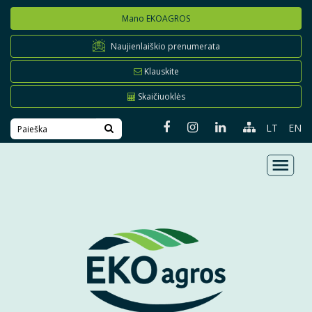
Mano EKOAGROS
Naujienlaiškio prenumerata
Klauskite
Skaičiuoklės
LT
EN