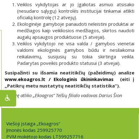
Veiklos vykdytojas ar jo įgaliotas asmuo atsisako
(nesudaro sąlygų) kontrolės institucijai tinkamai atlikti
oficialią kontrolę (12 atvejų).
Ekologinėje gamyboje panaudoti neleistini produktai ar
medžiagos kaip veikliosios medžiagos, skirtos naudoti
augalų apsaugos produktuose (5 atvejai).
Veiklos vykdytojo ne visa valda / gamybos vienetai
valdomi ekologinės gamybos būdu ir nesilaikoma
reikalavimų, susijusių su tokia skirtinga veikla.
Padarytas poveikis produkto statusui (3 atvejai).
Susipažinti su išsamia neatitikčių (pažeidimų) analize
www.ekoagros.lt / Ekologinis ūkininkavimas
(eiti į
„Patikrų metu nustatytų neatitikčių statistika“).
Analizę atliko „Ekoagros“ Telšių filialo vadovas Darius Šion
Viešoji įstaiga „Ekoagros“
Įmonės kodas 259925770
PVM mokėtojo kodas LT599257716