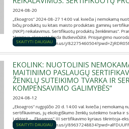
REIKALAVIMUS. SERTIFIKUOTŲ PR
2024-08-20
„Ekoagros“ 2024-08-27 14:00 val. kviečia į nemokamą nuotol
bičių produktų su kitais maisto produktais gaminių sertifi
(NKP) reikalavimus. Sertifikuotų produktų ženklinimas“. Pra
tikrintoja-ekspertė Reda Butkevičiūtė. Prisijungimo nuoroda
SKAITYTI DAUGIAU
https://us02web.zoom.us/j/82275460504?pwd=ZjRDR
EKOLINK: NUOTOLINIS NEMOKAM
MAITINIMO PASLAUGŲ SERTIFIKA
ŽENKLŲ SUTEIKIMO TVARKA IR SE
KOMPENSAVIMO GALIMYBĖS“
2024-08-12
„Ekoagros“ rugpjūčio 20 d. 14:00 val. kviečia į nemokamą n
sertifikavimas, jų ekologiškumo ženklų suteikimo tvarka i
Lektorė – „Ekoagros“ III sertifikavimo kyriaus tikrintoja-e
https://us02web.zoom.us/j/89637248834?pwd=alFDUU
SKAITYTI DAUGIAU