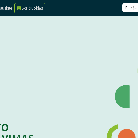
auskite
Skaičiuoklės
TO