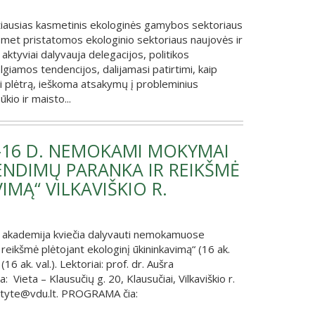
žiausias kasmetinis ekologinės gamybos sektoriaus
met pristatomos ekologinio sektoriaus naujovės ir
tyviai dalyvauja delegacijos, politikos
velgiamos tendencijos, dalijamasi patirtimi, kaip
ti plėtrą, ieškoma atsakymų į probleminius
io ir maisto...
5–16 D. NEMOKAMI MOKYMAI
ENDIMŲ PARANKA IR REIKŠMĖ
MĄ“ VILKAVIŠKIO R.
io akademija kviečia dalyvauti nemokamuose
ikšmė plėtojant ekologinį ūkininkavimą“ (16 ak.
ak. val.). Lektoriai: prof. dr. Aušra
: Vieta – Klausučių g. 20, Klausučiai, Vilkaviškio r.
ugutyte@vdu.lt. PROGRAMA čia: