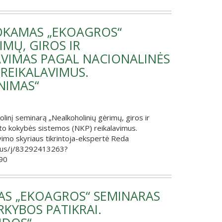
MOKAMAS „EKOAGROS“
MŲ, GIROS IR
VIMAS PAGAL NACIONALINĖS
 REIKALAVIMUS.
NIMAS“
inį seminarą „Nealkoholinių gėrimų, giros ir
sto kokybės sistemos (NKP) reikalavimus.
avimo skyriaus tikrintoja-ekspertė Reda
m.us/j/83292413263?
90
AS „EKOAGROS“ SEMINARAS
KYBOS PATIKRAI.