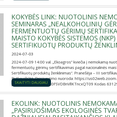
KOKYBĖS LINK: NUOTOLINIS NE
SEMINARAS „NEALKOHOLINIŲ GĖRI
FERMENTUOTŲ GĖRIMŲ SERTIFIKA
MAISTO KOKYBĖS SISTEMOS (NKP)
SERTIFIKUOTŲ PRODUKTŲ ŽENKLI
2024-07-03
2024-07-09 14:00 val. „Ekoagros“ kviečia į nemokamą nuotol
fermentuotų gėrimų sertifikavimas pagal nacionalinės mai
Sertifikuotų produktų ženklinimas“. Pranešėja – III sertifik
Butkevičiūtė. Prisijungimo nuoroda: https://us02web.zoo
SKAITYTI DAUGIAU
pwd=UnJuM3dIZHgyL0FSVDBnVllKTncxQT09 Kodas 6312
EKOLINK: NUOTOLINIS NEMOKAM
„PASIRUOŠIMAS EKOLOGINĖS TVAR