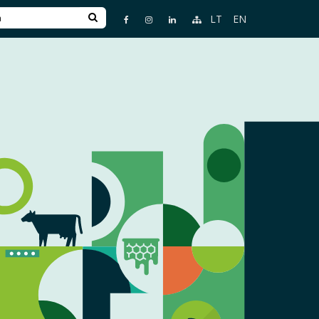
LT
EN