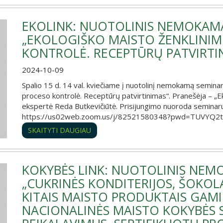
EKOLINK: NUOTOLINIS NEMOKAM
„EKOLOGIŠKO MAISTO ŽENKLINIM
KONTROLĖ. RECEPTŪRŲ PATVIRTI
2024-10-09
Spalio 15 d. 14 val. kviečiame į nuotolinį nemokamą seminar
proceso kontrolė. Receptūrų patvirtinimas“. Pranešėja – „Eko
ekspertė Reda Butkevičiūtė. Prisijungimo nuoroda seminaru
https://us02web.zoom.us/j/82521580348?pwd=TUVYQ
SKAITYTI DAUGIAU
KOKYBĖS LINK: NUOTOLINIS NEM
„CUKRINĖS KONDITERIJOS, ŠOKOL
KITAIS MAISTO PRODUKTAIS GAMI
NACIONALINĖS MAISTO KOKYBĖS S