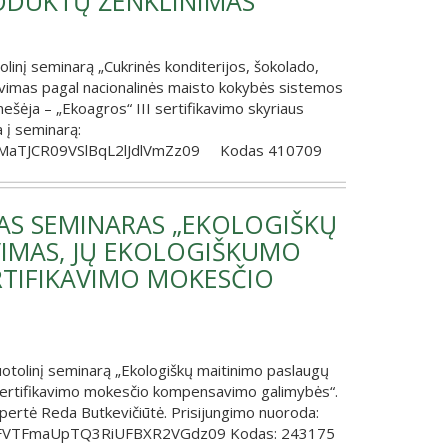
ODUKTŲ ŽENKLINIMAS“
inį seminarą „Cukrinės konditerijos, šokolado,
kavimas pagal nacionalinės maisto kokybės sistemos
nešėja – „Ekoagros“ III sertifikavimo skyriaus
 į seminarą:
05MaTJCR09VSlBqL2lJdlVmZz09 Kodas 410709
AS SEMINARAS „EKOLOGIŠKŲ
VIMAS, JŲ EKOLOGIŠKUMO
RTIFIKAVIMO MOKESČIO
uotolinį seminarą „Ekologiškų maitinimo paslaugų
r sertifikavimo mokesčio kompensavimo galimybės“.
kspertė Reda Butkevičiūtė. Prisijungimo nuoroda:
FFVTFmaUpTQ3RiUFBXR2VGdz09 Kodas: 243175