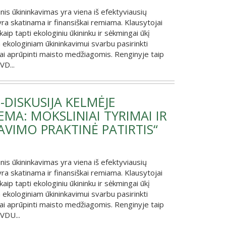
is ūkininkavimas yra viena iš efektyviausių
 yra skatinama ir finansiškai remiama. Klausytojai
aip tapti ekologiniu ūkininku ir sėkmingai ūkį
 ekologiniam ūkininkavimui svarbu pasirinkti
i aprūpinti maisto medžiagomis. Renginyje taip
VD...
-DISKUSIJA KELMĖJE
MA: MOKSLINIAI TYRIMAI IR
AVIMO PRAKTINĖ PATIRTIS“
is ūkininkavimas yra viena iš efektyviausių
 yra skatinama ir finansiškai remiama. Klausytojai
aip tapti ekologiniu ūkininku ir sėkmingai ūkį
 ekologiniam ūkininkavimui svarbu pasirinkti
i aprūpinti maisto medžiagomis. Renginyje taip
 VDU...