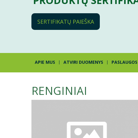
PRODUKTŲ SERTIFIK
SERTIFIKATŲ PAIEŠKA
APIE MUS
ATVIRI DUOMENYS
PASLAUGOS
RENGINIAI