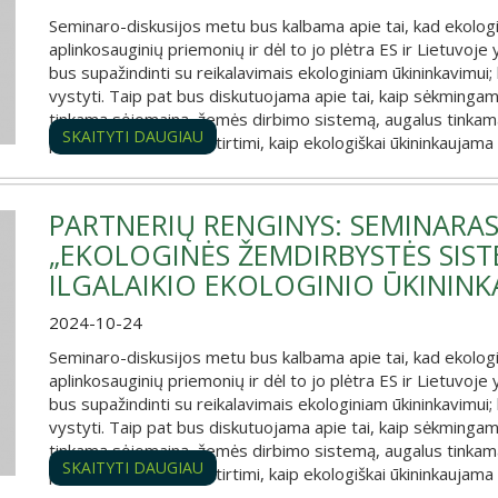
Seminaro-diskusijos metu bus kalbama apie tai, kad ekologin
aplinkosauginių priemonių ir dėl to jo plėtra ES ir Lietuvoje
bus supažindinti su reikalavimais ekologiniam ūkininkavimui; k
vystyti. Taip pat bus diskutuojama apie tai, kaip sėkmingam
tinkamą sėjomainą, žemės dirbimo sistemą, augalus tinkama
SKAITYTI DAUGIAU
pat bus pasidalinta patirtimi, kaip ekologiškai ūkininkaujama 
PARTNERIŲ RENGINYS: SEMINARAS
„EKOLOGINĖS ŽEMDIRBYSTĖS SISTE
ILGALAIKIO EKOLOGINIO ŪKININK
2024-10-24
Seminaro-diskusijos metu bus kalbama apie tai, kad ekologin
aplinkosauginių priemonių ir dėl to jo plėtra ES ir Lietuvoje
bus supažindinti su reikalavimais ekologiniam ūkininkavimui; k
vystyti. Taip pat bus diskutuojama apie tai, kaip sėkmingam
tinkamą sėjomainą, žemės dirbimo sistemą, augalus tinkama
SKAITYTI DAUGIAU
pat bus pasidalinta patirtimi, kaip ekologiškai ūkininkaujama