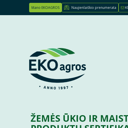
Mano EKOAGROS
Naujienlaiškio prenumerata
Kl
ŽEMĖS ŪKIO IR MAIS