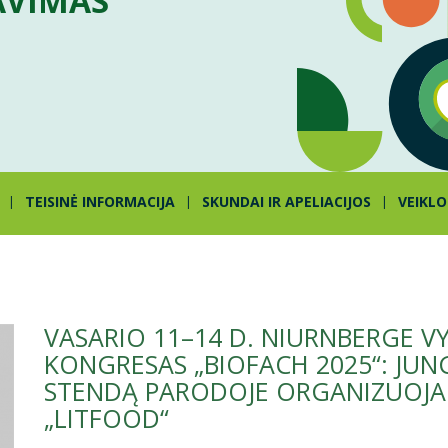
AVIMAS
TEISINĖ INFORMACIJA
SKUNDAI IR APELIACIJOS
VEIKLO
VASARIO 11–14 D. NIURNBERGE V
KONGRESAS „BIOFACH 2025“: JUN
STENDĄ PARODOJE ORGANIZUOJA 
„LITFOOD“