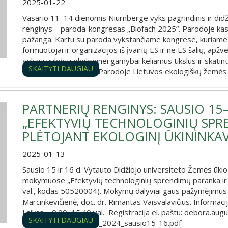
2025-01-22
Vasario 11–14 dienomis Niurnberge vyks pagrindinis ir did
renginys – paroda-kongresas „Biofach 2025“. Parodoje kas
pažanga. Kartu su paroda vykstančiame kongrese, kuriame ak
formuotojai ir organizacijos iš įvairių ES ir ne ES šalių, apž
sekasi vykdyti ekologinei gamybai keliamus tikslus ir skatin
SKAITYTI DAUGIAU
sektoriaus klausimus. Parodoje Lietuvos ekologiškų žemės ūk
PARTNERIŲ RENGINYS: SAUSIO 1
„EFEKTYVIŲ TECHNOLOGINIŲ SPR
PLĖTOJANT EKOLOGINĮ ŪKININKAVI
2025-01-13
Sausio 15 ir 16 d. Vytauto Didžiojo universiteto Žemės ūk
mokymuose „Efektyvių technologinių sprendimų paranka ir re
val., kodas 50520004). Mokymų dalyviai gaus pažymėjimus (16 
Marcinkevičienė, doc. dr. Rimantas Vaisvalavičius. Informacija
Laikas – 9.00–15.40 val. Registracija el. paštu: debora.a
SKAITYTI DAUGIAU
Mokymų_darbotvarkė_2024_sausio15-16.pdf