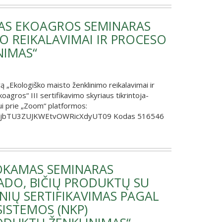
AS EKOAGROS SEMINARAS
O REIKALAVIMAI IR PROCESO
NIMAS“
ą „Ekologiško maisto ženklinimo reikalavimai ir
agros“ III sertifikavimo skyriaus tikrintoja-
i prie „Zoom“ platformos:
2tjbTU3ZUJKWEtvOWRicXdyUT09 Kodas 516546
OKAMAS SEMINARAS
ADO, BIČIŲ PRODUKTŲ SU
NIŲ SERTIFIKAVIMAS PAGAL
ISTEMOS (NKP)