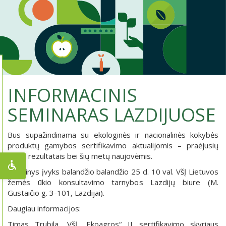
INFORMACINIS
SEMINARAS LAZDIJUOSE
Bus supažindinama su ekologinės ir nacionalinės kokybės
produktų gamybos sertifikavimo aktualijomis – praėjusių
metų rezultatais bei šių metų naujovėmis.
Renginys įvyks balandžio balandžio 25 d. 10 val. VšĮ Lietuvos
žemės ūkio konsultavimo tarnybos Lazdijų biure (M.
Gustaičio g. 3-101, Lazdijai).
Daugiau informacijos:
Timas Trubila, VšĮ „Ekoagros“ II sertifikavimo skyriaus