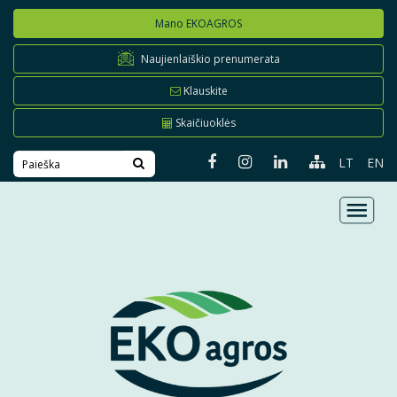
Mano EKOAGROS
Naujienlaiškio prenumerata
Klauskite
Skaičiuoklės
LT
EN