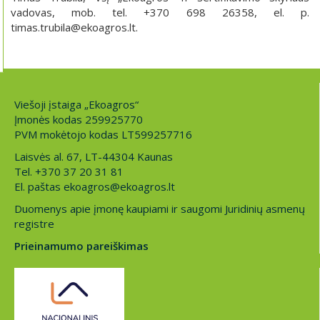
vadovas, mob. tel. +370 698 26358, el. p.
timas.trubila@ekoagros.lt.
Viešoji įstaiga „Ekoagros“
Įmonės kodas 259925770
PVM mokėtojo kodas LT599257716
Laisvės al. 67, LT-44304 Kaunas
Tel. +370 37 20 31 81
El. paštas ekoagros@ekoagros.lt
Duomenys apie įmonę kaupiami ir saugomi Juridinių asmenų
registre
Prieinamumo pareiškimas