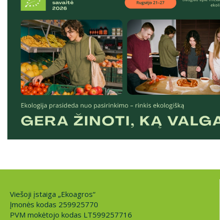
Viešoji įstaiga „Ekoagros“
Įmonės kodas 259925770
PVM mokėtojo kodas LT599257716