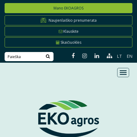
Mano EKOAGROS
Naujienlaiškio prenumerata
Klauskite
Skaičiuoklės
LT
EN