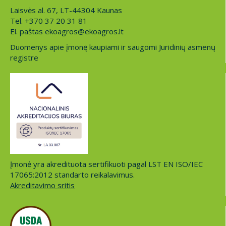
Laisvės al. 67, LT-44304 Kaunas
Tel. +370 37 20 31 81
El. paštas ekoagros@ekoagros.lt
Duomenys apie įmonę kaupiami ir saugomi Juridinių asmenų
registre
Įmonė yra akredituota sertifikuoti pagal LST EN ISO/IEC
17065:2012 standarto reikalavimus.
Akreditavimo sritis