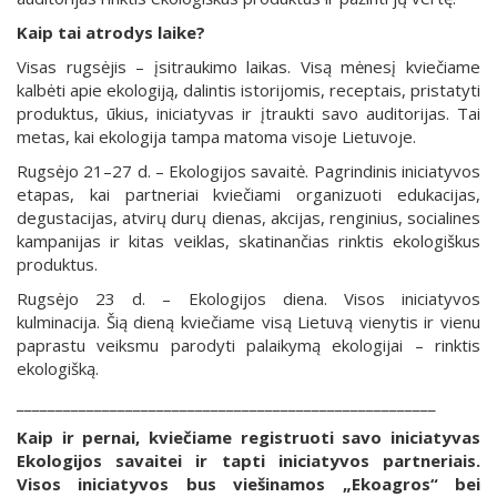
Kaip tai atrodys laike?
Visas rugsėjis – įsitraukimo laikas. Visą mėnesį kviečiame
kalbėti apie ekologiją, dalintis istorijomis, receptais, pristatyti
produktus, ūkius, iniciatyvas ir įtraukti savo auditorijas. Tai
metas, kai ekologija tampa matoma visoje Lietuvoje.
Rugsėjo 21–27 d. – Ekologijos savaitė. Pagrindinis iniciatyvos
etapas, kai partneriai kviečiami organizuoti edukacijas,
degustacijas, atvirų durų dienas, akcijas, renginius, socialines
kampanijas ir kitas veiklas, skatinančias rinktis ekologiškus
produktus.
Rugsėjo 23 d. – Ekologijos diena. Visos iniciatyvos
kulminacija. Šią dieną kviečiame visą Lietuvą vienytis ir vienu
paprastu veiksmu parodyti palaikymą ekologijai – rinktis
ekologišką.
______________________________________________________
Kaip ir pernai, kviečiame registruoti savo iniciatyvas
Ekologijos savaitei ir tapti iniciatyvos partneriais.
Visos iniciatyvos bus viešinamos „Ekoagros“ bei