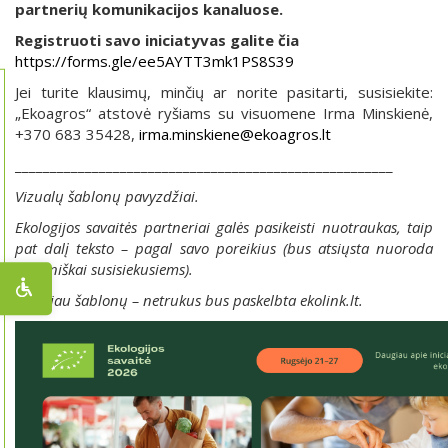
partnerių komunikacijos kanaluose.
Registruoti savo iniciatyvas galite čia
https://forms.gle/ee5AYTT3mk1PS8S39
Jei turite klausimų, minčių ar norite pasitarti, susisiekite:
„Ekoagros“ atstovė ryšiams su visuomene Irma Minskienė,
+370 683 35428,
irma.minskiene@ekoagros.lt
______________________________________________________
Vizualų šablonų pavyzdžiai.
Ekologijos savaitės partneriai galės pasikeisti nuotraukas, taip
pat dalį teksto – pagal savo poreikius (bus atsiųsta nuoroda
asmeniškai susisiekusiems).
Daugiau šablonų – netrukus bus paskelbta ekolink.lt.