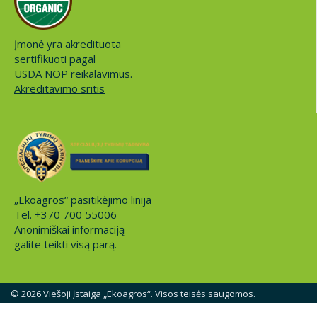
Įmonė yra akredituota
sertifikuoti pagal
USDA NOP reikalavimus.
Akreditavimo sritis
„Ekoagros“ pasitikėjimo linija
Tel. +370 700 55006
Anonimiškai informaciją
galite teikti visą parą.
© 2026 Viešoji įstaiga „Ekoagros“. Visos teisės saugomos.