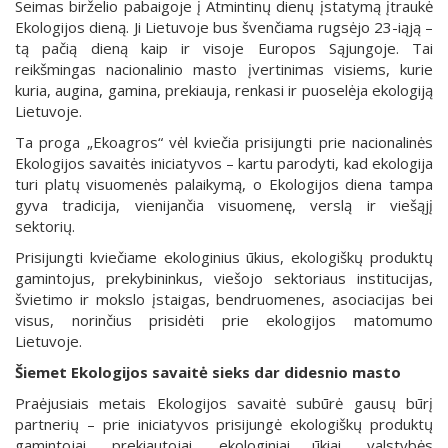
Seimas birželio pabaigoje į Atmintinų dienų įstatymą įtraukė
Ekologijos dieną. Ji Lietuvoje bus švenčiama rugsėjo 23-iąją –
tą pačią dieną kaip ir visoje Europos Sąjungoje. Tai
reikšmingas nacionalinio masto įvertinimas visiems, kurie
kuria, augina, gamina, prekiauja, renkasi ir puoselėja ekologiją
Lietuvoje.
Ta proga „Ekoagros“ vėl kviečia prisijungti prie nacionalinės
Ekologijos savaitės iniciatyvos – kartu parodyti, kad ekologija
turi platų visuomenės palaikymą, o Ekologijos diena tampa
gyva tradicija, vienijančia visuomenę, verslą ir viešąjį
sektorių.
Prisijungti kviečiame ekologinius ūkius, ekologiškų produktų
gamintojus, prekybininkus, viešojo sektoriaus institucijas,
švietimo ir mokslo įstaigas, bendruomenes, asociacijas bei
visus, norinčius prisidėti prie ekologijos matomumo
Lietuvoje.
Šiemet Ekologijos savaitė sieks dar didesnio masto
Praėjusiais metais Ekologijos savaitė subūrė gausų būrį
partnerių – prie iniciatyvos prisijungė ekologiškų produktų
gamintojai, prekiautojai, ekologiniai ūkiai, valstybės