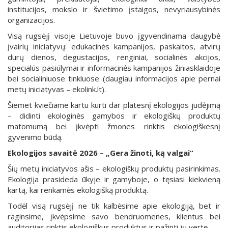
institucijos, mokslo ir švietimo įstaigos, nevyriausybinės
organizacijos.
Visą rugsėjį visoje Lietuvoje buvo įgyvendinama daugybė
įvairių iniciatyvų: edukacinės kampanijos, paskaitos, atvirų
durų dienos, degustacijos, renginiai, socialinės akcijos,
specialūs pasiūlymai ir informacinės kampanijos žiniasklaidoje
bei socialiniuose tinkluose (daugiau informacijos apie pernai
metų iniciatyvas – ekolink.lt).
Šiemet kviečiame kartu kurti dar platesnį ekologijos judėjimą
– didinti ekologinės gamybos ir ekologiškų produktų
matomumą bei įkvėpti žmones rinktis ekologiškesnį
gyvenimo būdą.
Ekologijos savaitė 2026 – „Gera žinoti, ką valgai“
Šių metų iniciatyvos ašis – ekologiškų produktų pasirinkimas.
Ekologija prasideda ūkyje ir gamyboje, o tęsiasi kiekvieną
kartą, kai renkamės ekologišką produktą.
Todėl visą rugsėjį ne tik kalbėsime apie ekologiją, bet ir
raginsime, įkvėpsime savo bendruomenes, klientus bei
auditorijas rinktis ekologiškus produktus ir pažinti jų vertę.