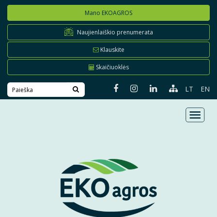
Mano EKOAGROS
Naujienlaiškio prenumerata
Klauskite
Skaičiuoklės
LT
EN