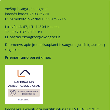
Viešoji įstaiga „Ekoagros“
Įmonės kodas 259925770
PVM mokėtojo kodas LT599257716
Laisvės al. 67, LT-44304 Kaunas
Tel. +370 37 20 31 81
El. paštas ekoagros@ekoagros.lt
Duomenys apie įmonę kaupiami ir saugomi Juridinių asmenų
registre
Prieinamumo pareiškimas
Įmonė yra akredituota sertifikuoti pagal LST EN ISO/IEC