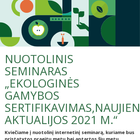
NUOTOLINIS
SEMINARAS
„EKOLOGINĖS
GAMYBOS
SERTIFIKAVIMAS,NAUJIEN
AKTUALIJOS 2021 M.“
Kviečiame į nuotolinį internetinį seminarą, kuriame bus
pristatytos praeitų metų bei aptartos šių metų