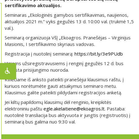
sertifikavimo aktualijos.
Seminaras „Ekologinės gamybos sertifikavimas, naujienos,
aktualijos 2021 m.“ vyks gegužės 13 d. 10:00 val. (trukmė 1,5
val.).
Seminarą organizuoja VšĮ „Ekoagros. Pranešėjas – Virginijus
Masionis, I sertifikavimo skyriaus vadovas.
Registracija į nuotolinį seminarą:
https://bit.ly/3e9PUdb
Visiems užsiregistravusiems į renginį gegužės 12 d. bus
atsiųsta prisijungimo nuoroda.
Kviečiame iš anksto pateikti pranešėjui klausimus raštu, į
kuriuos norėtumėte gauti atsakymus seminaro metu.
Klausimus galite pateikti pildydami registracijos anketą.
Jei kiltų papildomų klausimų dėl renginio, kreipkitės
elektroniniu paštu
egle.akelaitiene@ekoagros.lt
. Pastaba:
nuotolinė transliacija bus aktyvuota ir jungtis (registruotis) į
seminarą bus galima nuo 9:30 val.