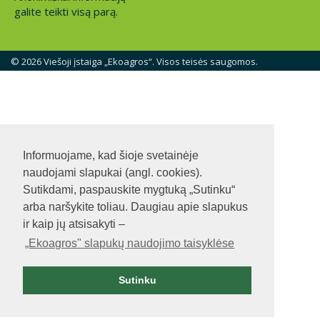
galite teikti visą parą.
© 2026 Viešoji įstaiga „Ekoagros“. Visos teisės saugomos.
Informuojame, kad šioje svetainėje
naudojami slapukai (angl. cookies).
Sutikdami, paspauskite mygtuką „Sutinku“
arba naršykite toliau. Daugiau apie slapukus
ir kaip jų atsisakyti –
„Ekoagros" slapukų naudojimo taisyklėse
Sutinku