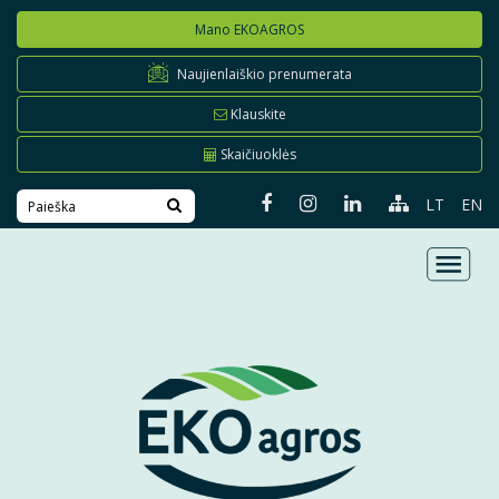
Mano EKOAGROS
Naujienlaiškio prenumerata
Klauskite
Skaičiuoklės
LT
EN