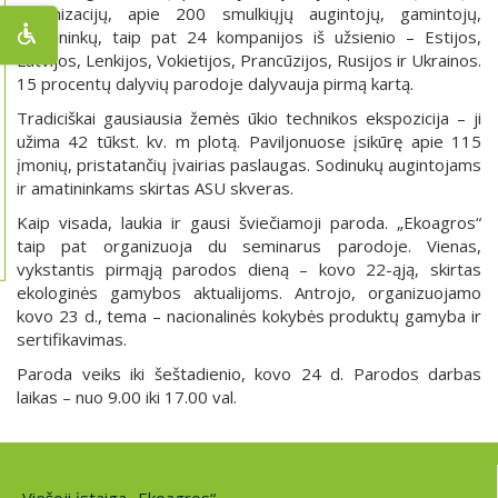
organizacijų, apie 200 smulkiųjų augintojų, gamintojų,
amatininkų, taip pat 24 kompanijos iš užsienio – Estijos,
Latvijos, Lenkijos, Vokietijos, Prancūzijos, Rusijos ir Ukrainos.
15 procentų dalyvių parodoje dalyvauja pirmą kartą.
Tradiciškai gausiausia žemės ūkio technikos ekspozicija – ji
užima 42 tūkst. kv. m plotą. Paviljonuose įsikūrę apie 115
įmonių, pristatančių įvairias paslaugas. Sodinukų augintojams
ir amatininkams skirtas ASU skveras.
Kaip visada, laukia ir gausi šviečiamoji paroda. „Ekoagros“
taip pat organizuoja du seminarus parodoje. Vienas,
vykstantis pirmąją parodos dieną – kovo 22-ąją, skirtas
ekologinės gamybos aktualijoms. Antrojo, organizuojamo
kovo 23 d., tema – nacionalinės kokybės produktų gamyba ir
sertifikavimas.
Paroda veiks iki šeštadienio, kovo 24 d. Parodos darbas
laikas – nuo 9.00 iki 17.00 val.