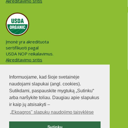
Akreditavimo sritis
Įmonė yra akredituota
sertifikuoti pagal
USDA NOP reikalavimus.
Akreditavimo sritis
Informuojame, kad šioje svetainėje
naudojami slapukai (angl. cookies).
Sutikdami, paspauskite mygtuką „Sutinku“
arba naršykite toliau. Daugiau apie slapukus
„Ekoagros“ pasitikėjimo linija
ir kaip jų atsisakyti –
Tel. +370 700 55006
„Ekoagros" slapukų naudojimo taisyklėse
Anonimiškai informaciją
galite teikti visą parą.
Sutinku