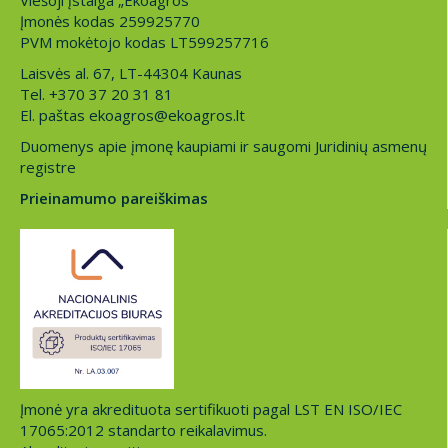
Viešoji įstaiga „Ekoagros“
Įmonės kodas 259925770
PVM mokėtojo kodas LT599257716
Laisvės al. 67, LT-44304 Kaunas
Tel. +370 37 20 31 81
El. paštas ekoagros@ekoagros.lt
Duomenys apie įmonę kaupiami ir saugomi Juridinių asmenų
registre
Prieinamumo pareiškimas
Įmonė yra akredituota sertifikuoti pagal LST EN ISO/IEC
17065:2012 standarto reikalavimus.