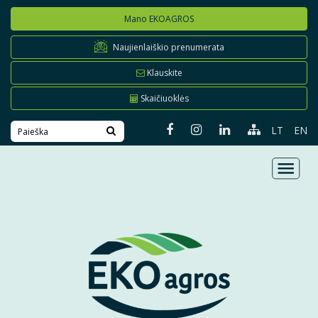
Mano EKOAGROS
Naujienlaiškio prenumerata
Klauskite
Skaičiuoklės
LT
EN