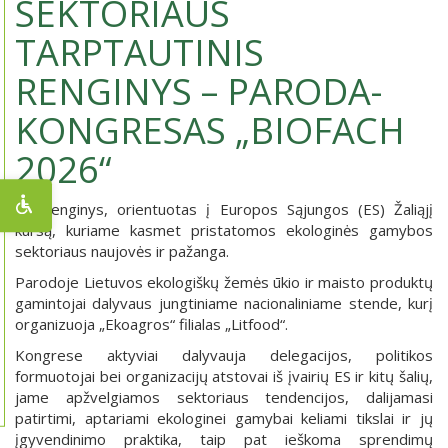
SEKTORIAUS
TARPTAUTINIS
RENGINYS – PARODA-
KONGRESAS „BIOFACH
2026“
Tai renginys, orientuotas į Europos Sąjungos (ES) Žaliąjį
kursą, kuriame kasmet pristatomos ekologinės gamybos
sektoriaus naujovės ir pažanga.
Parodoje Lietuvos ekologiškų žemės ūkio ir maisto produktų
gamintojai dalyvaus jungtiniame nacionaliniame stende, kurį
organizuoja „Ekoagros“ filialas „Litfood“.
Kongrese aktyviai dalyvauja delegacijos, politikos
formuotojai bei organizacijų atstovai iš įvairių ES ir kitų šalių,
jame apžvelgiamos sektoriaus tendencijos, dalijamasi
patirtimi, aptariami ekologinei gamybai keliami tikslai ir jų
įgyvendinimo praktika, taip pat ieškoma sprendimų