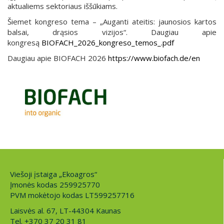
aktualiems sektoriaus iššūkiams.
Šiemet kongreso tema – „Auganti ateitis: jaunosios kartos
balsai, drąsios vizijos“. Daugiau apie
kongresą
BIOFACH_2026_kongreso_temos_.pdf
Daugiau apie BIOFACH 2026
https://www.biofach.de/en
Viešoji įstaiga „Ekoagros“
Įmonės kodas 259925770
PVM mokėtojo kodas LT599257716
Laisvės al. 67, LT-44304 Kaunas
Tel. +370 37 20 31 81