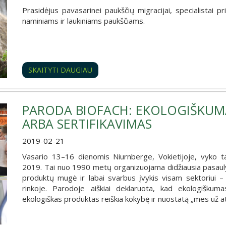
Prasidėjus pavasarinei paukščių migracijai, specialistai p
naminiams ir laukiniams paukščiams.
SKAITYTI DAUGIAU
PARODA BIOFACH: EKOLOGIŠKUMA
ARBA SERTIFIKAVIMAS
2019-02-21
Vasario 13–16 dienomis Niurnberge, Vokietijoje, vyko 
2019. Tai nuo 1990 metų organizuojama didžiausia pasaulyj
produktų mugė ir labai svarbus įvykis visam sektoriui – t
rinkoje. Parodoje aiškiai deklaruota, kad ekologiškum
ekologiškas produktas reiškia kokybę ir nuostatą „mes už a