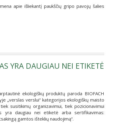
rimena apie išliekantį paukščių gripo pavojų šalies
S YRA DAUGIAU NEI ETIKETĖ
tarptautinė ekologiškų produktų paroda BIOFACH
e „verslas verslui“ kategorijos ekologiškų maisto
iek susitikimų organizavimui, tiek pozicionavimui
as yra daugiau nei etiketė arba sertifikavimas:
tsakingą gamtos išteklių naudojimą“.