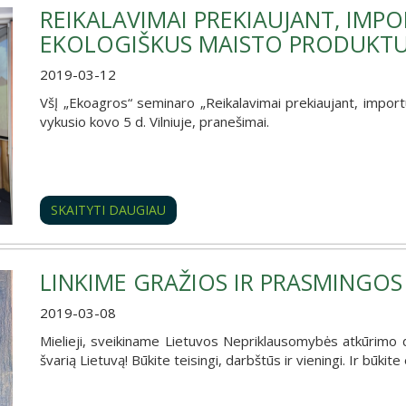
REIKALAVIMAI PREKIAUJANT, IMP
EKOLOGIŠKUS MAISTO PRODUKT
2019-03-12
VšĮ „Ekoagros“ seminaro „Reikalavimai prekiaujant, import
vykusio kovo 5 d. Vilniuje, pranešimai.
SKAITYTI DAUGIAU
LINKIME GRAŽIOS IR PRASMINGOS
2019-03-08
Mielieji, sveikiname Lietuvos Nepriklausomybės atkūrimo d
švarią Lietuvą! Būkite teisingi, darbštūs ir vieningi. Ir būkite 