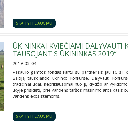
SKAITYTI DAUGIAU
ŪKININKAI KVIEČIAMI DALYVAUTI 
TAUSOJANTIS ŪKININKAS 2019“
2019-03-04
Pasaulio gamtos fondas kartu su partneriais jau 10-ąjį ka
Baltiją tausojančio ūkininko konkurse. Dalyvauti konkurse
tradiciniai ūkiai, nepriklausomai nuo jų dydžio ar vykdomo
ūkyje prisidėtų prie vandens taršos mažinimo arba kitais bū
vandens ekosistemoms.
SKAITYTI DAUGIAU