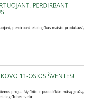
ORTUOJANT, PERDIRBANT
US
uojant, perdirbant ekologiškus maisto produktus“,
 KOVO 11-OSIOS ŠVENTĖS!
ienos proga. Mylėkite ir puoselėkite mūsų gražią,
ekologiški bei sveiki!