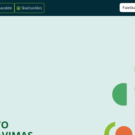
auskite
Skaičiuoklės
TO