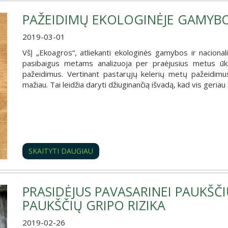
PAŽEIDIMŲ EKOLOGINĖJE GAMYB
2019-03-01
VšĮ „Ekoagros“, atliekanti ekologinės gamybos ir nacional
pasibaigus metams analizuoja per praėjusius metus ūki
pažeidimus. Vertinant pastarųjų kelerių metų pažeidimus 
mažiau. Tai leidžia daryti džiuginančią išvadą, kad vis geriau 
SKAITYTI DAUGIAU
PRASIDĖJUS PAVASARINEI PAUKŠČI
PAUKŠČIŲ GRIPO RIZIKA
2019-02-26