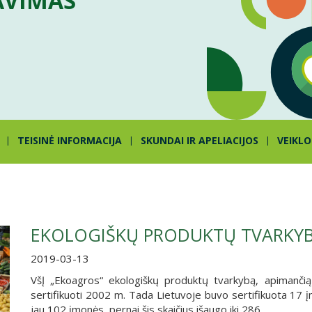
AVIMAS
TEISINĖ INFORMACIJA
SKUNDAI IR APELIACIJOS
VEIKLO
EKOLOGIŠKŲ PRODUKTŲ TVARKYBA
2019-03-13
VšĮ „Ekoagros“ ekologiškų produktų tvarkybą, apimančią
sertifikuoti 2002 m. Tada Lietuvoje buvo sertifikuota 17 į
jau 102 įmonės, pernai šis skaičius išaugo iki 286.