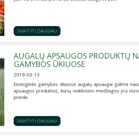
SKAITYTI DAUGIAU
AUGALŲ APSAUGOS PRODUKTŲ N
GAMYBOS ŪKIUOSE
2019-03-13
Ekologinės gamybos ūkiuose augalų apsaugai galima naudo
apsaugos produktus, kurių veikliosios medžiagos yra nur
priede.
SKAITYTI DAUGIAU