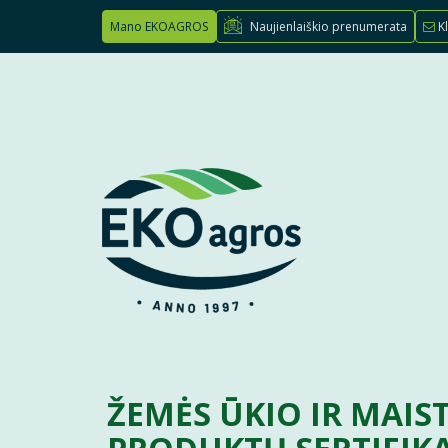
Mano EKOAGROS
Naujienlaiškio prenumerata
Kl
ŽEMĖS ŪKIO IR MAIS