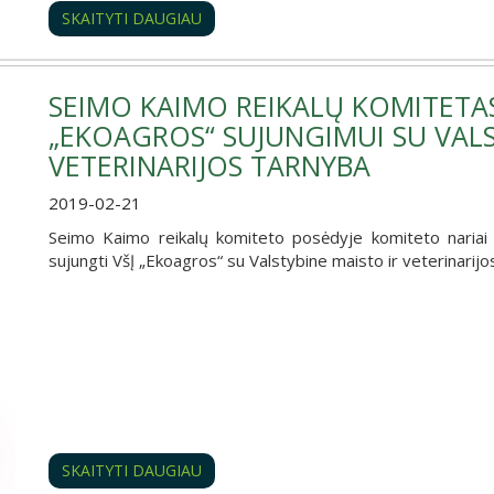
SKAITYTI DAUGIAU
SEIMO KAIMO REIKALŲ KOMITETAS
„EKOAGROS“ SUJUNGIMUI SU VALS
VETERINARIJOS TARNYBA
2019-02-21
Seimo Kaimo reikalų komiteto posėdyje komiteto nariai 
sujungti VšĮ „Ekoagros“ su Valstybine maisto ir veterinarijo
SKAITYTI DAUGIAU