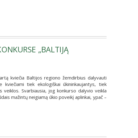
KONKURSE „BALTIJĄ
rtą kviečia Baltijos regiono žemdirbius dalyvauti
 kviečiami tiek ekologiškai ūkininkaujantys, tiek
s veiklos. Svarbiausia, jog konkurso dalyvio veikla
dais mažintų neigiamą ūkio poveikį aplinkai, ypač –